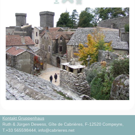
Zirkuswagen
▼
Infos
▼
Natur & Kultur
▼
Videos
▼
Photos
Français
Kontakt Gruppenhaus
Ruth & Jürgen Dewess, Gîte de Cabrières, F-12520 Compeyre,
T.+33 565598444, info@cabrieres.net