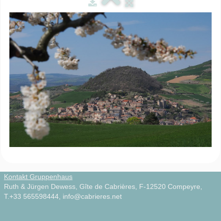
Zirkuswagen
▼
Infos
▼
Natur & Kultur
▼
Videos
▼
Photos
Français
Kontakt Gruppenhaus
Ruth & Jürgen Dewess, Gîte de Cabrières, F-12520 Compeyre,
T.+33 565598444, info@cabrieres.net