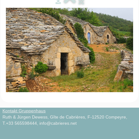
Zirkuswagen
▼
Infos
▼
Natur & Kultur
▼
Videos
▼
Photos
Français
Kontakt Gruppenhaus
Ruth & Jürgen Dewess, Gîte de Cabrières, F-12520 Compeyre,
T.+33 565598444, info@cabrieres.net