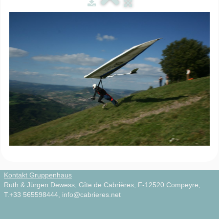
Zirkuswagen
▼
Infos
▼
Natur & Kultur
▼
Videos
▼
Photos
Français
Kontakt Gruppenhaus
Ruth & Jürgen Dewess, Gîte de Cabrières, F-12520 Compeyre,
T.+33 565598444, info@cabrieres.net