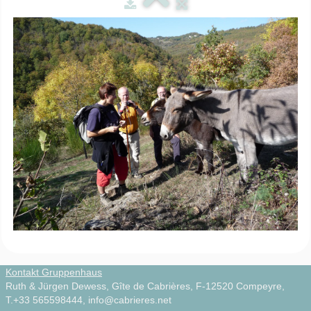
Zirkuswagen
▼
Infos
▼
Natur & Kultur
▼
Videos
▼
Photos
Français
Kontakt Gruppenhaus
Ruth & Jürgen Dewess, Gîte de Cabrières, F-12520 Compeyre,
T.+33 565598444, info@cabrieres.net